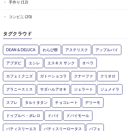
手作り
(12)
コンビニ
(20)
タグクラウド
DEAN & DELUCA
わらび餅
アステリスク
アップルパイ
アブダビ
エシレ
エスキス サンク
オペラ
カフェミクニズ
ガトーショコラ
クナーファ
クリオロ
グラニースミス
サダハルアオキ
ジェラート
ジュメイラ
スフレ
タルトタタン
チョコレート
デリーモ
ドゥブルベ・ボレロ
ドバイ
ドバイモール
パティスリーエス
パティスリーロータス
パフェ