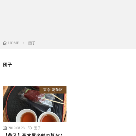
団子
HOME
団子
東京: 葛飾区
2019.08.28
団子
【柴又】高木屋老舗の草だん