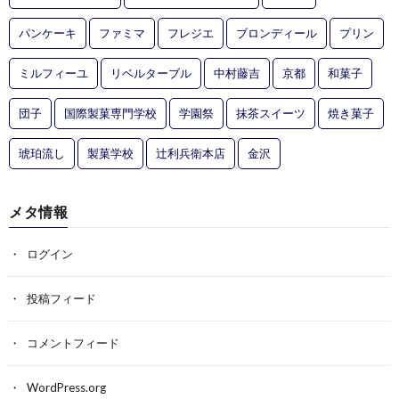
パンケーキ
ファミマ
フレジエ
ブロンディール
プリン
ミルフィーユ
リベルターブル
中村藤吉
京都
和菓子
団子
国際製菓専門学校
学園祭
抹茶スイーツ
焼き菓子
琥珀流し
製菓学校
辻利兵衛本店
金沢
メタ情報
ログイン
投稿フィード
コメントフィード
WordPress.org