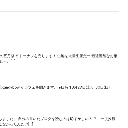
大の五月祭で ドーナツを売ります！ 生地を大量生産だー 最近過酷なお菓
ー、[…]
dybowlがカフェを開きます。 ●日時 10月29日(土)、30日(日)
ちました。 自分の書いたブログを読むのは恥ずかしいので、 一度投稿
なかったんだけ[…]