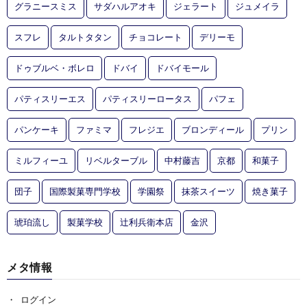
グラニースミス
サダハルアオキ
ジェラート
ジュメイラ
スフレ
タルトタタン
チョコレート
デリーモ
ドゥブルベ・ボレロ
ドバイ
ドバイモール
パティスリーエス
パティスリーロータス
パフェ
パンケーキ
ファミマ
フレジエ
ブロンディール
プリン
ミルフィーユ
リベルターブル
中村藤吉
京都
和菓子
団子
国際製菓専門学校
学園祭
抹茶スイーツ
焼き菓子
琥珀流し
製菓学校
辻利兵衛本店
金沢
メタ情報
ログイン