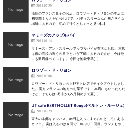
2011.07.29
湯島のフランス菓子のお店、ロワゾー・ド・リヨンの本店に
初訪問！ なんだか怪しげで、パティスリーなんか無さそうな
場所にあるので、初めて行くとちょっと見つ[…]
マミーズのアップルパイ
2011.01.14
マミーズ・アン・スリール アップルパイが有名なお店。 本店
は僕の高校の近くの谷中という下町にあるのですが、今は他
にも数店舗出ています。 今回は池袋東武[…]
ロワゾー・ド・リヨン
2010.09.06
ロワゾー・ド・リヨンの上野アトレ店でテイクアウトしまし
た。 両方フランスの地方のお菓子です！ 本店にもいったんだ
けど、そちらは8月末から9月初めまで夏[…]
UT cafe BERTHOLLET Rouge(ベルトレ・ルージュ)
2012.09.29
東大の本郷キャンパス、赤門を入ってすぐ右のところにある
カフェ。 実は入るのは今回で二年ぶり二回目。ランチもやっ