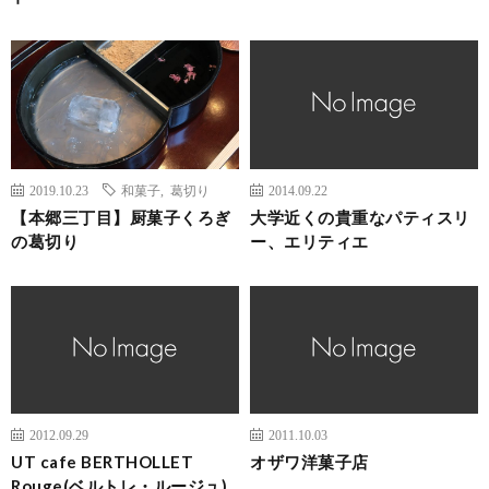
2019.10.23
和菓子
,
葛切り
2014.09.22
【本郷三丁目】厨菓子くろぎ
大学近くの貴重なパティスリ
の葛切り
ー、エリティエ
2012.09.29
2011.10.03
UT cafe BERTHOLLET
オザワ洋菓子店
Rouge(ベルトレ・ルージュ)