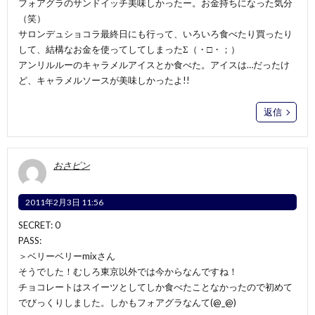
フォアグラのサンドイッチ美味しかったー。お金持ちになった気分
（笑）
サロンデュショコラ最終日にも行って、いろいろ食べたり買ったり
して、結構なお金を使ってしてしまったΣ（・□・；）
アンリルルーのキャラメルアイスとか食べた。アイスは…だったけ
ど、キャラメルソースが美味しかったよ!!
返信
おさピン
2011年2月3日 11:56
SECRET: 0
PASS:
＞ベリーベリーmixさん
そうでした！むしろ東京以外では今からなんですね！
チョコレートはスイーツとしてしか食べたことなかったので初めて
でびっくりしました。しかもフォアグラなんて(@_@)