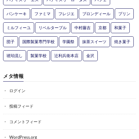
パンケーキ
ファミマ
フレジエ
ブロンディール
プリン
ミルフィーユ
リベルターブル
中村藤吉
京都
和菓子
団子
国際製菓専門学校
学園祭
抹茶スイーツ
焼き菓子
琥珀流し
製菓学校
辻利兵衛本店
金沢
メタ情報
ログイン
投稿フィード
コメントフィード
WordPress.org