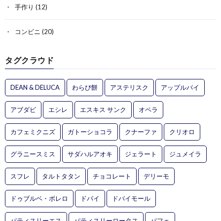
手作り
(12)
コンビニ
(20)
タグクラウド
DEAN & DELUCA
わらび餅
アステリスク
アップルパイ
アブダビ
エシレ
エスキス サンク
オペラ
カフェミクニズ
ガトーショコラ
クナーファ
クリオロ
グラニースミス
サダハルアオキ
ジェラート
ジュメイラ
スフレ
タルトタタン
チョコレート
デリーモ
ドゥブルベ・ボレロ
ドバイ
ドバイモール
パティスリーエス
パティスリーロータス
パフェ