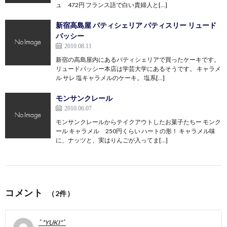
ュ 472円 フランス語で白い貴婦人と[…]
新宿高島屋 パティシェリア パティスリー リュード
パッシー
2010.08.11
新宿の高島屋内にあるパティシェリアで買ったケーキです。
リュードパッシー本店は学芸大学にあるそうです。 キャラメ
ル サレ 塩キャラメルのケーキ。 塩系[…]
モンサンクレール
2010.06.07
モンサンクレールからテイクアウトしたお菓子たちー モンク
ール キャラメル 250円くらい ハートの形！ キャラメル味
に、ナッツと、実はりんごが入ってま[…]
コメント
（2件）
ﾟ*YUKI*ﾟ