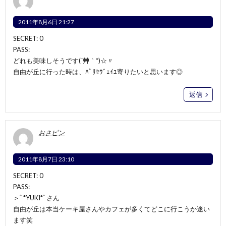
2011年8月6日 21:27
SECRET: 0
PASS:
どれも美味しそうです(´艸｀*)☆〃
自由が丘に行った時は、ﾊﾟﾘｾｳﾞｪｲﾕ寄りたいと思います◎
返信
おさピン
2011年8月7日 23:10
SECRET: 0
PASS:
＞ﾟ*YUKI*ﾟさん
自由が丘は本当ケーキ屋さんやカフェが多くてどこに行こうか迷い
ます笑