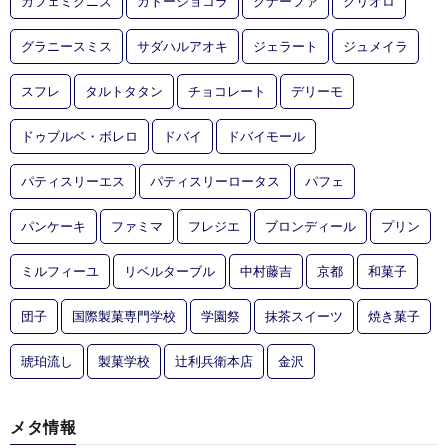
カフェミクニズ
ガトーショコラ
クナーファ
クリオロ
グラニースミス
サダハルアオキ
ジェラート
ジュメイラ
スフレ
タルトタタン
チョコレート
デリーモ
ドゥブルベ・ボレロ
ドバイ
ドバイモール
パティスリーエス
パティスリーロータス
パフェ
パンケーキ
ファミマ
フレジエ
ブロンディール
プリン
ミルフィーユ
リベルターブル
中村藤吉
京都
和菓子
団子
国際製菓専門学校
学園祭
抹茶スイーツ
焼き菓子
琥珀流し
製菓学校
辻利兵衛本店
金沢
メタ情報