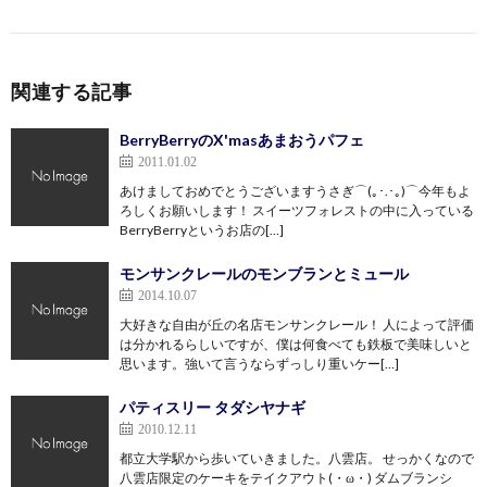
関連する記事
BerryBerryのX'masあまおうパフェ
2011.01.02
あけましておめでとうございますうさぎ⌒(｡･.･｡)⌒今年もよ
ろしくお願いします！ スイーツフォレストの中に入っている
BerryBerryというお店の[…]
モンサンクレールのモンブランとミュール
2014.10.07
大好きな自由が丘の名店モンサンクレール！ 人によって評価
は分かれるらしいですが、僕は何食べても鉄板で美味しいと
思います。強いて言うならずっしり重いケー[…]
パティスリー タダシヤナギ
2010.12.11
都立大学駅から歩いていきました。八雲店。 せっかくなので
八雲店限定のケーキをテイクアウト(・ω・) ダムブランシ