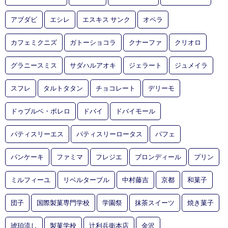
アブダビ
エシレ
エスキス サンク
オペラ
カフェミクニズ
ガトーショコラ
クナーファ
クリオロ
グラニースミス
サダハルアオキ
ジェラート
ジュメイラ
スフレ
タルトタタン
チョコレート
デリーモ
ドゥブルベ・ボレロ
ドバイ
ドバイモール
パティスリーエス
パティスリーロータス
パフェ
パンケーキ
ファミマ
フレジエ
ブロンディール
プリン
ミルフィーユ
リベルターブル
中村藤吉
京都
和菓子
団子
国際製菓専門学校
学園祭
抹茶スイーツ
焼き菓子
琥珀流し
製菓学校
辻利兵衛本店
金沢