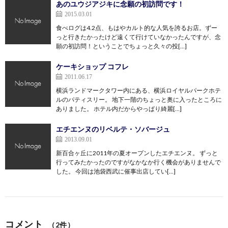
あのユウジアジキに念願の初訪問です！
2015.03.01
食べログは4.2点、もはやカルト的な人気を誇るお店。ずー
っと行きたかったけど遠くて行けていなかったんですが、念
願の初訪問！ということでちょっと久々の投[…]
ケーキショップ コフレ
2011.06.17
横浜ランドマークタワー内にある、横浜ロイヤルパークホテ
ルのパティスリー。 地下一階のちょっと奥に入ったところに
ありました。 ホテル内だからやっぱり綺麗[…]
エチエンヌのリベルテ・ソバージュ
2013.09.01
新百合ヶ丘に2011年の夏オープンしたエチエンヌ。 ずっと
行ってみたかったのですがなかなか行く機会がありませんで
した。 今回は池袋西武に催事出店してい[…]
コメント
（2件）