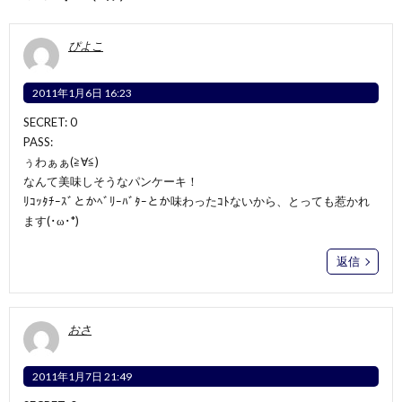
ぴよこ
2011年1月6日 16:23
SECRET: 0
PASS:
ぅわぁぁ(≧∀≦)
なんて美味しそうなパンケーキ！
ﾘｺｯﾀﾁｰｽﾞとかﾍﾞﾘｰﾊﾞﾀｰとか味わったｺﾄないから、とっても惹かれ
ます(･ω･*)
返信
おさ
2011年1月7日 21:49